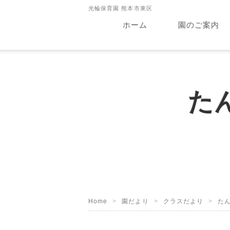
光輪保育園 熊本市東区
ホーム
園のご案内
た
Home
園だより
クラスだより
た